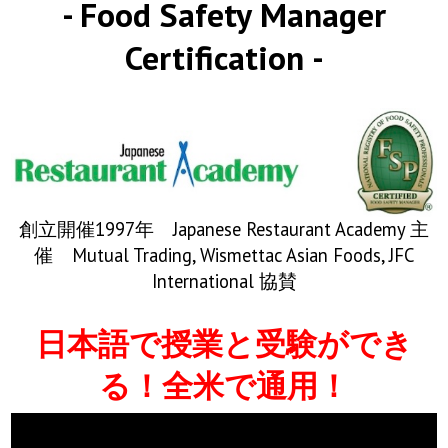
- Food Safety Manager
Books
Certification -
Sushi & Sake
Sake Spectator
J Restaurant Academy
創立開催1997年 Japanese Restaurant Academy 主
Food Manager
催 Mutual Trading, Wismettac Asian Foods, JFC
International 協賛
Sake Ambassador / Navigator
日本語で授業と受験ができ
SSSIA (Japanese)
る！全米で通用！
日本酒とは