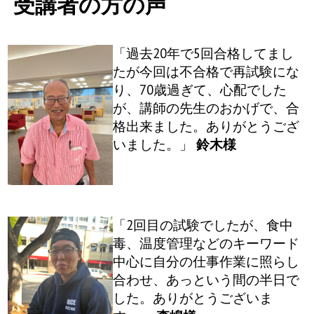
受講者の方の声
What's New
Contact
「過去20年で5回合格してまし
たが今回は不合格で再試験にな
り、70歳過ぎて、心配でした
Stay Connected
が、講師の先生のおかげで、合
格出来ました。ありがとうござ
SNS
いました。」
鈴木様
We Moved
「2回目の試験でしたが、食中
毒、温度管理などのキーワード
中心に自分の仕事作業に照らし
合わせ、あっという間の半日で
した。ありがとうございま