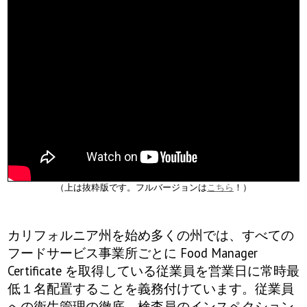
日本酒を知る
日本酒を学ぶ
日本酒に合う料理
Event
Ca Sake Tasting 2022
（上は抜粋版です。フルバージョンは
こちら
！）
Ca Sake Chal 2020
カリフォルニア州を始め多くの州では、すべての
フードサービス事業所ごとに Food Manager
日本酒の選び方
Certificate を取得している従業員を営業日に常時最
低１名配置することを義務付けています。従業員
Ca Sake Chal 2019
への衛生管理の徹底、検査員のインスペクション