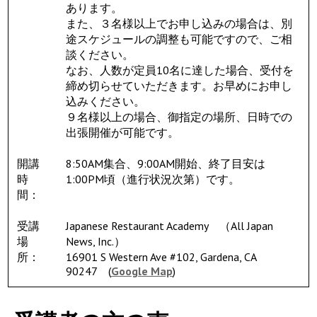
SSSIA (English)
あります。
また、３名様以上でお申し込みの場合は、別
途スケジュールの調整も可能ですので、ご相
Services
談ください。
なお、人数が定員10名に達した場合、受付を
米国マーケットへのＰＲ出稿
締め切らせていただきます。お早めにお申し
込みください。
９名様以上の場合、御指定の場所、日時での
日本企業サポートサービス
出張開催が可能です。
開講
8:50AM集合、9:00AM開始、終了目安は
求人情報の登録
時
1:00PM頃（進行状況次第）です。
間：
求人情報の閲覧
受講
Japanese Restaurant Academy （All Japan
場
News, Inc.）
米国日本食事情
所：
16901 S Western Ave #102, Gardena, CA
90247 (
Google Map
)
J Restaurants List