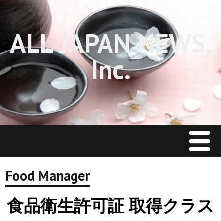
ALL JAPAN NEWS,
Inc.
Menu
Home
Food Manager
J Restaurant News
食品衛生許可証 取得クラス