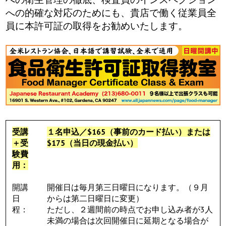
への的確な対応のためにも、貴店で働く従業員全
Japanese Expo 2016
員に本許可証の取得をお勧めいたします。
Sake Tasting 2013-14
World Sake Day
Sake & Food Videos
受講
１名申込／$165（事前のカード払い）または
Sake Videos
＋受
$175（当日の現金払い）
験費
用：
Food Videos
開講
開催日は毎月第三日曜日になります。（９月
Sake Sisters Videos
日
からは第二日曜日に変更）
程：
ただし、２週間前の時点でお申し込み者が3人
未満の場合は次回開催日に延期となる場合が